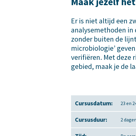
Maak jezelf het
Er is niet altijd een
analysemethoden in de
zonder buiten de lijn
microbiologie’ geven
verifiëren. Met deze 
gebied, maak je de la
Cursusdatum:
23 en 
Cursusduur:
2 dage
Tijd: