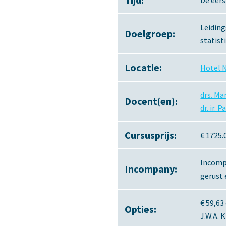
De eers
Leiding
Doelgroep:
statist
Locatie:
Hotel N
drs. Ma
Docent(en):
dr. ir. P
Cursusprijs:
€ 1725.
Incompa
Incompany:
gerust 
€ 59,63
Opties:
J.W.A. 