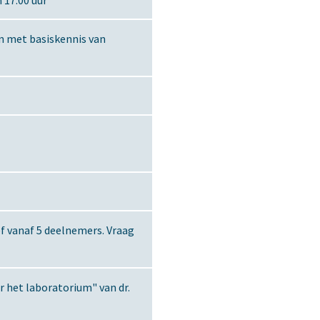
 17.00 uur
en met basiskennis van
f vanaf 5 deelnemers. Vraag
r het laboratorium" van dr.