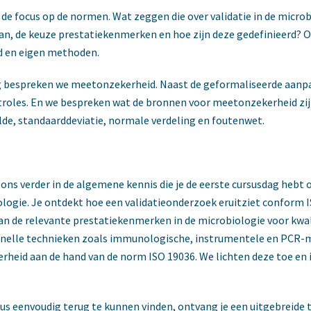
t de focus op de normen. Wat zeggen die over validatie in de micr
lan, de keuze prestatiekenmerken en hoe zijn deze gedefinieerd?
id en eigen methoden.
ag bespreken we meetonzekerheid. Naast de geformaliseerde aanp
roles. En we bespreken wat de bronnen voor meetonzekerheid zijn.
de, standaarddeviatie, normale verdeling en foutenwet.
ons verder in de algemene kennis die je de eerste cursusdag heb
logie. Je ontdekt hoe een validatieonderzoek eruitziet conform I
an de relevante prestatiekenmerken in de microbiologie voor kwal
 snelle technieken zoals immunologische, instrumentele en PCR-
heid aan de hand van de norm ISO 19036. We lichten deze toe en 
us eenvoudig terug te kunnen vinden, ontvang je een uitgebreide