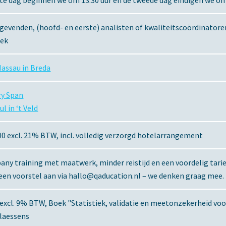
te dag beginnen we om 13.30 uur en de tweede dag eindigen we om
gevenden, (hoofd- en eerste) analisten of kwaliteitscoördinator
iek
assau in Breda
ry Span
aul in ‘t Veld
00 excl. 21% BTW, incl. volledig verzorgd hotelarrangement
ny training met maatwerk, minder reistijd en een voordelig tarie
een voorstel aan via hallo@qaducation.nl – we denken graag mee.
 excl. 9% BTW, Boek "Statistiek, validatie en meetonzekerheid voo
Klaessens