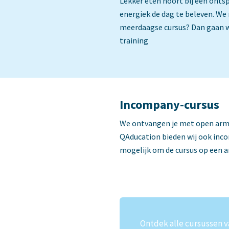
Lekker eten hoort bij een onts
energiek de dag te beleven. We 
meerdaagse cursus? Dan gaan we
training
Incompany-cursus
We ontvangen je met open armen
QAducation bieden wij ook incom
mogelijk om de cursus op een a
Ontdek alle cursussen va