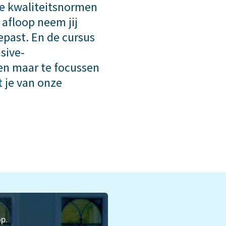
de kwaliteitsnormen
 afloop neem jij
oepast. En de cursus
usive-
een maar te focussen
 je van onze
p.