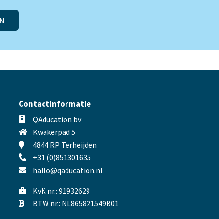
EN
Contactinformatie
QAducation bv
Kwakerpad 5
4844 RP Terheijden
+31 (0)851301635
hallo@qaducation.nl
KvK nr.: 91932629
BTW nr.: NL865821549B01