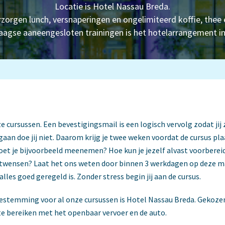
Locatie is Hotel Nassau Breda.
rzorgen lunch, versnaperingen en ongelimiteerd koffie, thee e
aagse aaneengesloten trainingen is het hotelarrangement i
onze cursussen. Een bevestigingsmail is een logisch vervolg zodat j
 gaan doe jij niet. Daarom krijg je twee weken voordat de cursus pl
et je bijvoorbeeld meenemen? Hoe kun je jezelf alvast voorberei
eetwensen? Laat het ons weten door binnen 3 werkdagen op deze ma
alles goed geregeld is. Zonder stress begin jij aan de cursus.
bestemming voor al onze cursussen is Hotel Nassau Breda. Gekozen 
e bereiken met het openbaar vervoer en de auto.