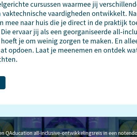
lgerichte cursussen waarmee jij verschillen
en vaktechnische vaardigheden ontwikkelt. Na
 mee naar huis die je direct in de praktijk t
Die ervaar jij als een georganiseerde all-incl
j hoeft je om weinig zorgen te maken. En all
gaat opdoen. Laat je meenemen en ontdek wat
chten.
en QAducation all-inclusive-ontwikkelingsreis in een notendo