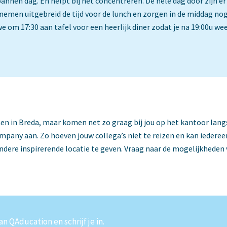
pannen dag. En helpt bij het concentreren. De hele dag door zijn
nemen uitgebreid de tijd voor de lunch en zorgen in de middag nog
 om 17:30 aan tafel voor een heerlijk diner zodat je na 19:00u we
 in Breda, maar komen net zo graag bij jou op het kantoor langs
pany aan. Zo hoeven jouw collega’s niet te reizen en kan iedereen 
ndere inspirerende locatie te geven. Vraag naar de mogelijkheden
n QAducation en schrijf je in.