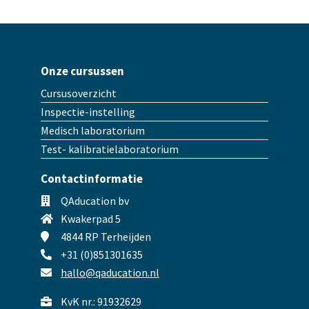
Onze cursussen
Cursusoverzicht
Inspectie-instelling
Medisch laboratorium
Test- kalibratielaboratorium
Contactinformatie
QAducation bv
Kwakerpad 5
4844 RP Terheijden
+31 (0)851301635
hallo@qaducation.nl
KvK nr.: 91932629